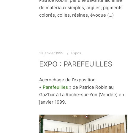
Patrice Robin, par une savante alchimie
de matériaux simples, argiles, pigments
colorés, colles, résines, évoque (…)
18 janvier 1999
Expos
EXPO : PAREFEUILLES
Accrochage de l’exposition
«
Parefeuilles
» de Patrice Robin au
Gaz’bar à La Roche-sur-Yon (Vendée) en
janvier 1999.