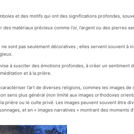
mboles et des motifs qui ont des significations profondes, souv
ser des matériaux précieux comme l’or, l’argent ou des pierres s
é ne sont pas seulement décoratives ; elles servent souvent à in
igieux.
 vise à susciter des émotions profondes, à créer un sentiment d
éditation et à la prière.
 caractériser l’art de diverses religions, commes les images de
s son sens plus général (non limité aux images orthodoxes orien
la prière ou le culte privé. Les images peuvent souvent être d
onnages, et en « images narratives » montrant des moments d’u