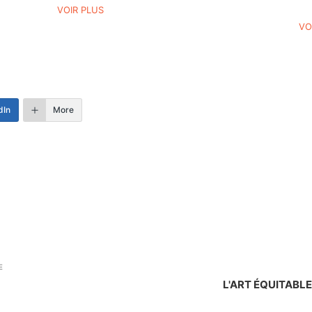
VOIR PLUS
VO
dIn
More
E
L'ART ÉQUITABLE