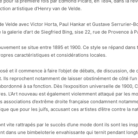
 pour la première fois par Edmond Picard, en 1894, dans la rev
ction artistique d’Henry van de Velde.
e Velde avec Victor Horta, Paul Hankar et Gustave Serrurier-Bo
la galerie d’art de Siegfried Bing, sise 22, rue de Provence à P
uvement se situe entre 1895 et 1900. Ce style se répand dans t
opres caractéristiques et considérations locales.
posé et il commence à faire l’objet de débats, de discussion, d
t. Ils reprochent notamment de laisser obstinément de côté l’un 
subordonné à sa fonction. Dès l’exposition universelle de 1900, 
tres. L’Art nouveau est également violemment attaqué par les mo
es associations d’extrême droite française condamnent notam
ue que pour les juifs, accusant ces artistes d’être contre la nat
nt vite rattrapés par le succès d’une mode dont ils sont les insp
ent dans une bimbeloterie envahissante qui ternit pendant long