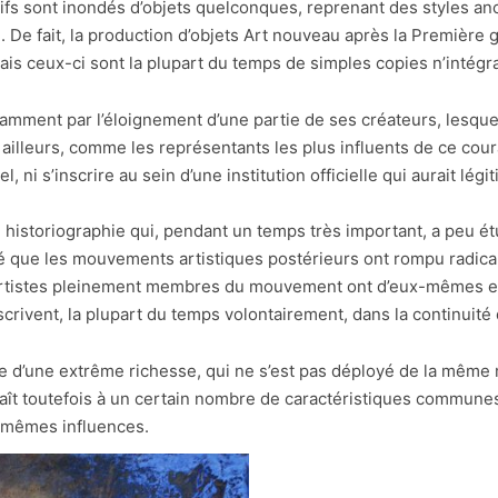
tifs sont inondés d’objets quelconques, reprenant des styles anc
e. De fait, la production d’objets Art nouveau après la Première
s ceux-ci sont la plupart du temps de simples copies n’intégra
tamment par l’éloignement d’une partie de ses créateurs, lesquel
ailleurs, comme les représentants les plus influents de ce cour
 ni s’inscrire au sein d’une institution officielle qui aurait lé
une historiographie qui, pendant un temps très important, a peu é
éré que les mouvements artistiques postérieurs ont rompu radical
rtistes pleinement membres du mouvement ont d’eux-mêmes et t
nscrivent, la plupart du temps volontairement, dans la continui
e d’une extrême richesse, qui ne s’est pas déployé de la même 
t toutefois à un certain nombre de caractéristiques communes,
s mêmes influences.