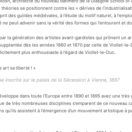
sh, architecte du nouveau bâtiment de la Glasgow School of A
héories se positionnent contre les « dérives de l’industrialisati
esprit des guildes médiévales, à l’étude du motif naturel, à l’em
 ne peut advenir sans la vérité des formes qui l’entourent et do
 par la génération des artistes avant-gardistes qui prônent un a
 supplantée dès les années 1860 et 1870 par celle de Viollet-le-D
licitement plus enthousiaste à l’égard de Viollet-le-Duc.
art sa liberté ! »
e inscrite sur le palais de la Sécession à Vienne, 1897
veloppe dans toute l’Europe entre 1890 et 1895 avec une très gra
ait que de très nombreuses disciplines s’emparent de ce nouveau
 qu’ils assistent à l’émergence d’un mouvement artistique à pa