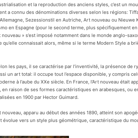
ustrialisation et la reproduction des anciens styles, c’est un m
t a connu des dénominations diverses selon les régions: Tiffa
 Allemagne, Sezessionstil en Autriche, Art nouveau ou Nieuwe 
ismo en Espagne (pour le second terme, plus spécifiquement en 
rt nouveau » s’est imposé notamment dans le monde anglo-saxo
e qu’elle connaissait alors, même si le terme Modern Style a br
n les pays, il se caractérise par l’inventivité, la présence de
ussi un art total: il occupe tout l’espace disponible, y compris ce
erne à l’aube du XXe siècle. En France, l’Art nouveau était app
en raison de ses formes caractéristiques en arabesques, ou enc
éalisées en 1900 par Hector Guimard.
 nouveau, apparu au début des années 1890, atteint son apogé
évolue vers un style plus géométrique, caractéristique du m