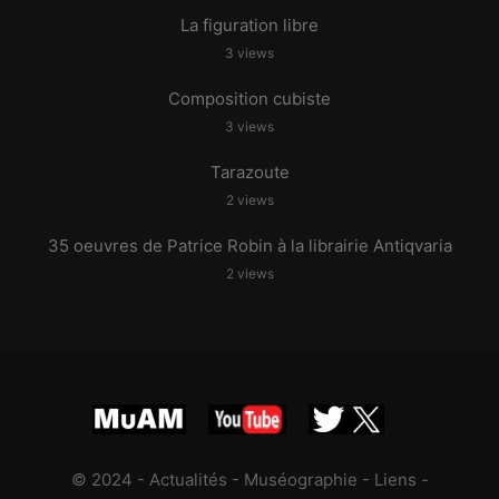
La figuration libre
3 views
Composition cubiste
3 views
Tarazoute
2 views
35 oeuvres de Patrice Robin à la librairie Antiqvaria
2 views
© 2024 -
Actualités
-
Muséographie
-
Liens
-